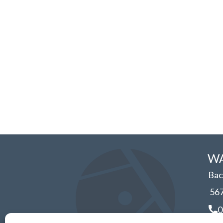
WA
Bac
56
0