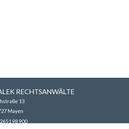
LEK RECHTSANWÄLT​​E
hstraße 13
727 Mayen
2651 98 900