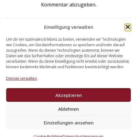
Kommentar abzugeben.
Einwilligung verwalten
Um dir ein optimales Erlebnis zu bieten, verwenden wir Technologien
wie Cookies, um Geräteinformationen zu speichern und/oder darauf
WALEK RECHTSANWÄLT​​E
zuzugreifen. Wenn du diesen Technologien zustimmst, können wir
Daten wie das Surfverhalten oder eindeutige IDs auf dieser Website
Bachstraße 13
verarbeiten. Wenn du deine Einwilligung nicht erteilst oder zurückziehst,
56727 Mayen
können bestimmte Merkmale und Funktionen beeinträchtigt werden.
02651 98 900
Dienste verwalten
info@walek-rechtsanwaelte.de
Akzeptieren
Ablehnen
Impressum
Datenschutz
Einstellungen ansehen
Cookie-Richtlinie
Datenschutz
Impressum