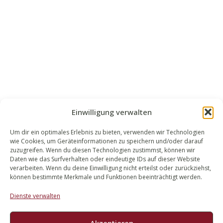
Einwilligung verwalten
Um dir ein optimales Erlebnis zu bieten, verwenden wir Technologien
wie Cookies, um Geräteinformationen zu speichern und/oder darauf
WALEK RECHTSANWÄLT​​E
zuzugreifen. Wenn du diesen Technologien zustimmst, können wir
Daten wie das Surfverhalten oder eindeutige IDs auf dieser Website
Bachstraße 13
verarbeiten. Wenn du deine Einwilligung nicht erteilst oder zurückziehst,
56727 Mayen
können bestimmte Merkmale und Funktionen beeinträchtigt werden.
02651 98 900
Dienste verwalten
info@walek-rechtsanwaelte.de
Akzeptieren