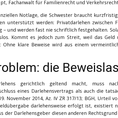
upt, Fachanwalt für Familienrecht und Verkehrsrech
anziellen Notlage, die Schwester braucht kurzfristi
ben unterstützt werden: Privatdarlehen zwischen 
– und werden fast nie schriftlich festgehalten. Sol
gslos. Kommt es jedoch zum Streit, weil das Geld n
: Ohne klare Beweise wird aus einem vermeintlich
roblem: die Beweislas
lehens gerichtlich geltend macht, muss nac
chluss eines Darlehensvertrags als auch die tatsä
. November 2014, Az. IV ZR 317/13; BGH, Urteil vom 
eldübergabe darlehensweise erfolgt ist, existiert 
ss der Darlehensgeber diesen anderen Rechtsgrund 