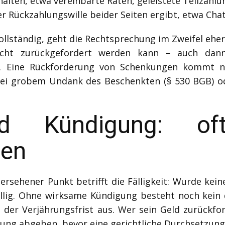
alten, etwa vereinbarte Raten, geleistete Teilzahl
r Rückzahlungswille beider Seiten ergibt, etwa Chat
ollständig, geht die Rechtsprechung im Zweifel eher
icht zurückgefordert werden kann – auch dann
hat. Eine Rückforderung von Schenkungen kommt n
bei grobem Undank des Beschenkten (§ 530 BGB) o
und Kündigung: of
gen
bersehener Punkt betrifft die Fälligkeit: Wurde kein
ällig. Ohne wirksame Kündigung besteht noch kein
n der Verjährungsfrist aus. Wer sein Geld zurückfo
ung abgeben, bevor eine gerichtliche Durchsetzung 