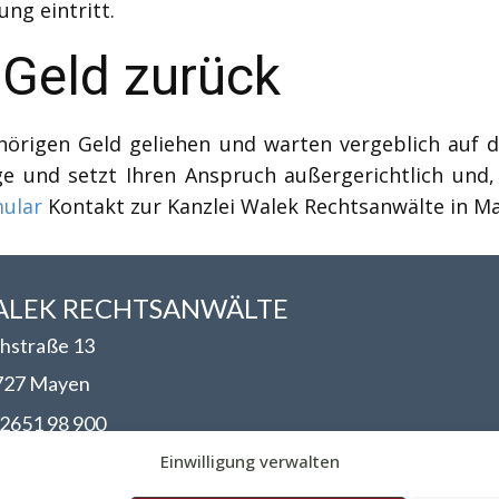
ng eintritt.
 Geld zurück
örigen Geld geliehen und warten vergeblich auf 
e und setzt Ihren Anspruch außergerichtlich und, fa
ular
Kontakt zur Kanzlei Walek Rechtsanwälte in Ma
LEK RECHTSANWÄLT​​E
hstraße 13
727 Mayen
2651 98 900
nfo@walek-rechtsanwaelte.de
Einwilligung verwalten