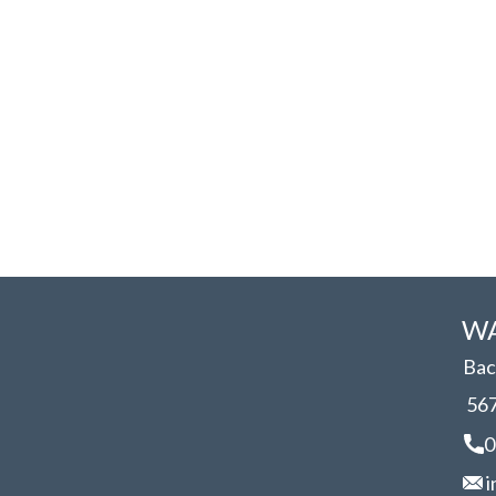
WA
Bac
56
0
i