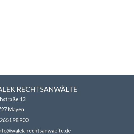
LEK RECHTSANWÄLT​​E
hstraße 13
727 Mayen
2651 98 900
nfo@walek-rechtsanwaelte.de