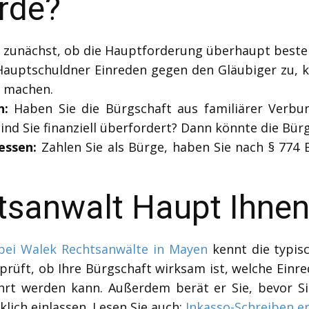
rde?
 zunächst, ob die Hauptforderung überhaupt besteht
uptschuldner Einreden gegen den Gläubiger zu, k
d machen.
n:
Haben Sie die Bürgschaft aus familiärer Verbun
d Sie finanziell überfordert? Dann könnte die Bür
essen:
Zahlen Sie als Bürge, haben Sie nach § 774
tsanwalt Haupt Ihnen
 bei Walek Rechtsanwälte in Mayen
kennt die typisc
Er prüft, ob Ihre Bürgschaft wirksam ist, welche Ei
t werden kann. Außerdem berät er Sie, bevor Si
klich einlassen. Lesen Sie auch:
Inkasso-Schreiben er