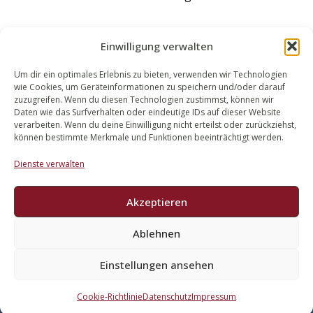
Einwilligung verwalten
Um dir ein optimales Erlebnis zu bieten, verwenden wir Technologien
wie Cookies, um Geräteinformationen zu speichern und/oder darauf
WALEK RECHTSANWÄLT​​E
zuzugreifen. Wenn du diesen Technologien zustimmst, können wir
Daten wie das Surfverhalten oder eindeutige IDs auf dieser Website
Bachstraße 13
verarbeiten. Wenn du deine Einwilligung nicht erteilst oder zurückziehst,
56727 Mayen
können bestimmte Merkmale und Funktionen beeinträchtigt werden.
02651 98 900
Dienste verwalten
info@walek-rechtsanwaelte.de
Akzeptieren
Ablehnen
Impressum
Datenschutz
Einstellungen ansehen
Cookie-Richtlinie
Datenschutz
Impressum