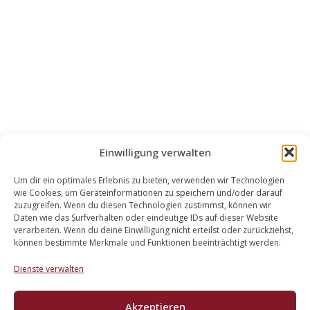
Einwilligung verwalten
Um dir ein optimales Erlebnis zu bieten, verwenden wir Technologien
wie Cookies, um Geräteinformationen zu speichern und/oder darauf
WALEK RECHTSANWÄLT​​E
zuzugreifen. Wenn du diesen Technologien zustimmst, können wir
Daten wie das Surfverhalten oder eindeutige IDs auf dieser Website
Bachstraße 13
verarbeiten. Wenn du deine Einwilligung nicht erteilst oder zurückziehst,
56727 Mayen
können bestimmte Merkmale und Funktionen beeinträchtigt werden.
02651 98 900
Dienste verwalten
info@walek-rechtsanwaelte.de
Akzeptieren