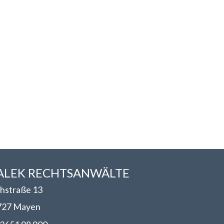
LEK RECHTSANWÄLT​​E
hstraße 13
727 Mayen