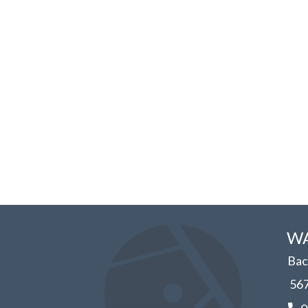
WA
Bac
56