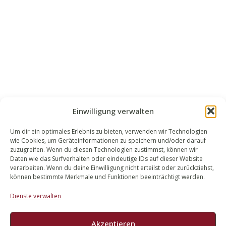
Einwilligung verwalten
Um dir ein optimales Erlebnis zu bieten, verwenden wir Technologien
wie Cookies, um Geräteinformationen zu speichern und/oder darauf
WALEK RECHTSANWÄLT​​E
zuzugreifen. Wenn du diesen Technologien zustimmst, können wir
Daten wie das Surfverhalten oder eindeutige IDs auf dieser Website
Bachstraße 13
verarbeiten. Wenn du deine Einwilligung nicht erteilst oder zurückziehst,
56727 Mayen
können bestimmte Merkmale und Funktionen beeinträchtigt werden.
02651 98 900
Dienste verwalten
info@walek-rechtsanwaelte.de
Akzeptieren