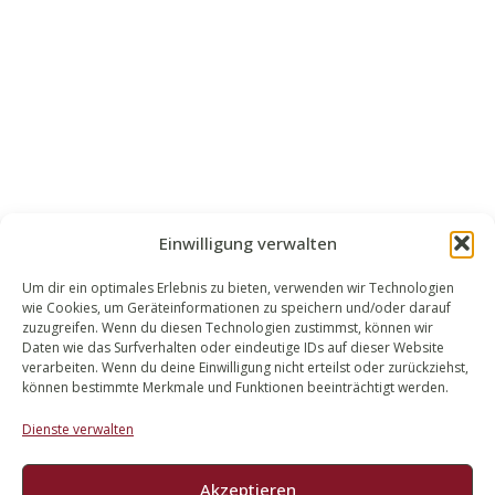
Einwilligung verwalten
Um dir ein optimales Erlebnis zu bieten, verwenden wir Technologien
wie Cookies, um Geräteinformationen zu speichern und/oder darauf
WALEK RECHTSANWÄLT​​E
zuzugreifen. Wenn du diesen Technologien zustimmst, können wir
Daten wie das Surfverhalten oder eindeutige IDs auf dieser Website
Bachstraße 13
verarbeiten. Wenn du deine Einwilligung nicht erteilst oder zurückziehst,
56727 Mayen
können bestimmte Merkmale und Funktionen beeinträchtigt werden.
02651 98 900
Dienste verwalten
info@walek-rechtsanwaelte.de
Akzeptieren