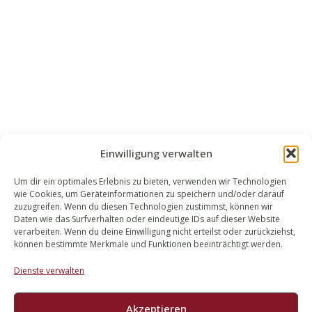
Einwilligung verwalten
Um dir ein optimales Erlebnis zu bieten, verwenden wir Technologien
wie Cookies, um Geräteinformationen zu speichern und/oder darauf
WALEK RECHTSANWÄLT​​E
zuzugreifen. Wenn du diesen Technologien zustimmst, können wir
Daten wie das Surfverhalten oder eindeutige IDs auf dieser Website
Bachstraße 13
verarbeiten. Wenn du deine Einwilligung nicht erteilst oder zurückziehst,
56727 Mayen
können bestimmte Merkmale und Funktionen beeinträchtigt werden.
02651 98 900
Dienste verwalten
info@walek-rechtsanwaelte.de
Akzeptieren