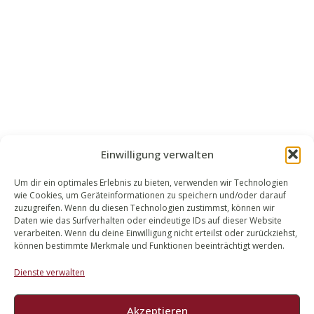
Einwilligung verwalten
Um dir ein optimales Erlebnis zu bieten, verwenden wir Technologien
wie Cookies, um Geräteinformationen zu speichern und/oder darauf
WALEK RECHTSANWÄLT​​E
zuzugreifen. Wenn du diesen Technologien zustimmst, können wir
Daten wie das Surfverhalten oder eindeutige IDs auf dieser Website
Bachstraße 13
verarbeiten. Wenn du deine Einwilligung nicht erteilst oder zurückziehst,
56727 Mayen
können bestimmte Merkmale und Funktionen beeinträchtigt werden.
02651 98 900
Dienste verwalten
info@walek-rechtsanwaelte.de
Akzeptieren