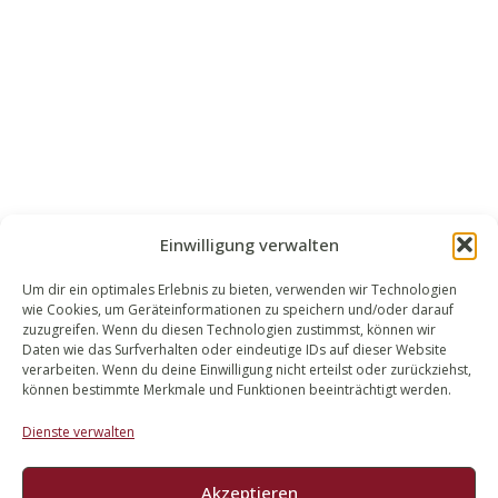
Einwilligung verwalten
Um dir ein optimales Erlebnis zu bieten, verwenden wir Technologien
wie Cookies, um Geräteinformationen zu speichern und/oder darauf
WALEK RECHTSANWÄLT​​E
zuzugreifen. Wenn du diesen Technologien zustimmst, können wir
Daten wie das Surfverhalten oder eindeutige IDs auf dieser Website
Bachstraße 13
verarbeiten. Wenn du deine Einwilligung nicht erteilst oder zurückziehst,
56727 Mayen
können bestimmte Merkmale und Funktionen beeinträchtigt werden.
02651 98 900
Dienste verwalten
info@walek-rechtsanwaelte.de
Akzeptieren