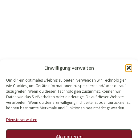
Einwilligung verwalten
Um dir ein optimales Erlebnis zu bieten, verwenden wir Technologien
wie Cookies, um Geräteinformationen zu speichern und/oder darauf
WALEK RECHTSANWÄLT​​E
zuzugreifen. Wenn du diesen Technologien zustimmst, können wir
Daten wie das Surfverhalten oder eindeutige IDs auf dieser Website
Bachstraße 13
verarbeiten. Wenn du deine Einwilligung nicht erteilst oder zurückziehst,
56727 Mayen
können bestimmte Merkmale und Funktionen beeinträchtigt werden.
02651 98 900
Dienste verwalten
info@walek-rechtsanwaelte.de
Akzeptieren