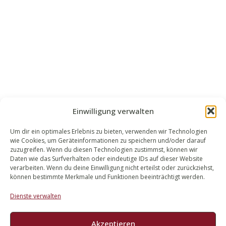
Einwilligung verwalten
Um dir ein optimales Erlebnis zu bieten, verwenden wir Technologien
wie Cookies, um Geräteinformationen zu speichern und/oder darauf
WALEK RECHTSANWÄLT​​E
zuzugreifen. Wenn du diesen Technologien zustimmst, können wir
Daten wie das Surfverhalten oder eindeutige IDs auf dieser Website
Bachstraße 13
verarbeiten. Wenn du deine Einwilligung nicht erteilst oder zurückziehst,
56727 Mayen
können bestimmte Merkmale und Funktionen beeinträchtigt werden.
02651 98 900
Dienste verwalten
info@walek-rechtsanwaelte.de
Akzeptieren