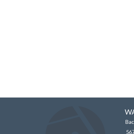
WA
Bac
56