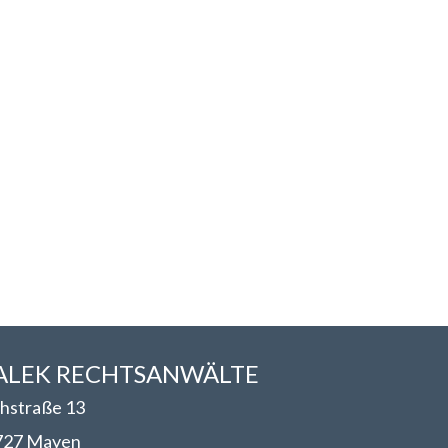
LEK RECHTSANWÄLT​​E
hstraße 13
727 Mayen