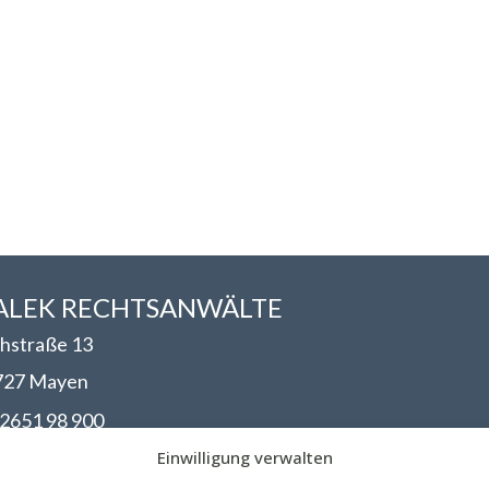
LEK RECHTSANWÄLT​​E
hstraße 13
727 Mayen
2651 98 900
nfo@walek-rechtsanwaelte.de
Einwilligung verwalten