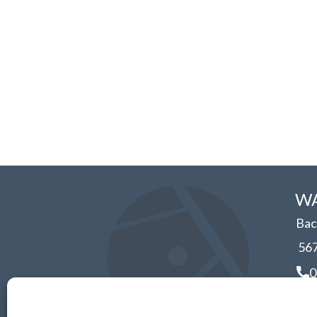
WA
Bac
56
0
i