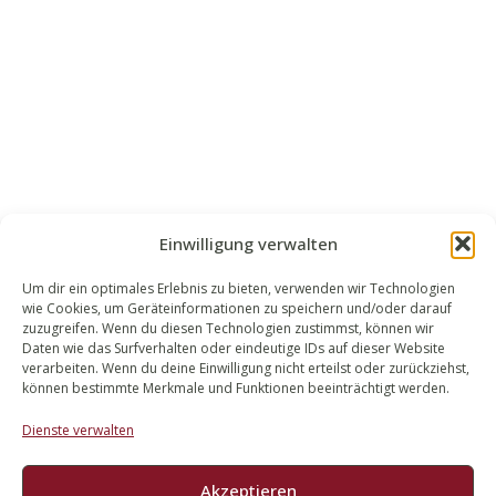
Einwilligung verwalten
Um dir ein optimales Erlebnis zu bieten, verwenden wir Technologien
wie Cookies, um Geräteinformationen zu speichern und/oder darauf
WALEK RECHTSANWÄLT​​E
zuzugreifen. Wenn du diesen Technologien zustimmst, können wir
Daten wie das Surfverhalten oder eindeutige IDs auf dieser Website
Bachstraße 13
verarbeiten. Wenn du deine Einwilligung nicht erteilst oder zurückziehst,
56727 Mayen
können bestimmte Merkmale und Funktionen beeinträchtigt werden.
02651 98 900
Dienste verwalten
info@walek-rechtsanwaelte.de
Akzeptieren