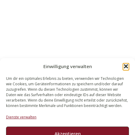
Einwilligung verwalten
Um dir ein optimales Erlebnis zu bieten, verwenden wir Technologien
wie Cookies, um Geräteinformationen zu speichern und/oder darauf
WALEK RECHTSANWÄLT​​E
zuzugreifen. Wenn du diesen Technologien zustimmst, können wir
Daten wie das Surfverhalten oder eindeutige IDs auf dieser Website
Bachstraße 13
verarbeiten. Wenn du deine Einwilligung nicht erteilst oder zurückziehst,
56727 Mayen
können bestimmte Merkmale und Funktionen beeinträchtigt werden.
02651 98 900
Dienste verwalten
info@walek-rechtsanwaelte.de
Akzeptieren