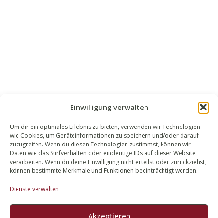
Einwilligung verwalten
Um dir ein optimales Erlebnis zu bieten, verwenden wir Technologien
wie Cookies, um Geräteinformationen zu speichern und/oder darauf
WALEK RECHTSANWÄLT​​E
zuzugreifen. Wenn du diesen Technologien zustimmst, können wir
Daten wie das Surfverhalten oder eindeutige IDs auf dieser Website
Bachstraße 13
verarbeiten. Wenn du deine Einwilligung nicht erteilst oder zurückziehst,
56727 Mayen
können bestimmte Merkmale und Funktionen beeinträchtigt werden.
02651 98 900
Dienste verwalten
info@walek-rechtsanwaelte.de
Akzeptieren