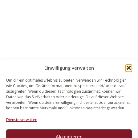
Einwilligung verwalten
Um dir ein optimales Erlebnis zu bieten, verwenden wir Technologien
wie Cookies, um Geräteinformationen zu speichern und/oder darauf
WALEK RECHTSANWÄLT​​E
zuzugreifen. Wenn du diesen Technologien zustimmst, können wir
Daten wie das Surfverhalten oder eindeutige IDs auf dieser Website
Bachstraße 13
verarbeiten. Wenn du deine Einwilligung nicht erteilst oder zurückziehst,
56727 Mayen
können bestimmte Merkmale und Funktionen beeinträchtigt werden.
02651 98 900
Dienste verwalten
info@walek-rechtsanwaelte.de
Akzeptieren