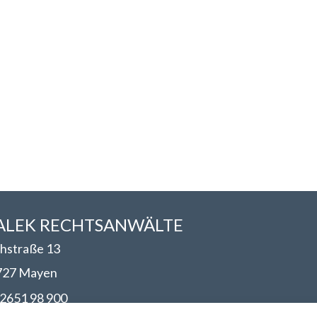
LEK RECHTSANWÄLT​​E
hstraße 13
727 Mayen
2651 98 900