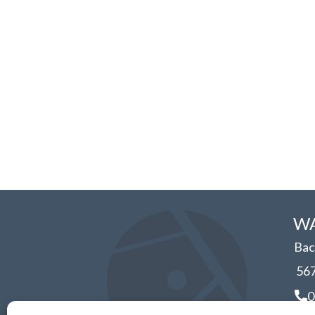
WA
Bac
56
0