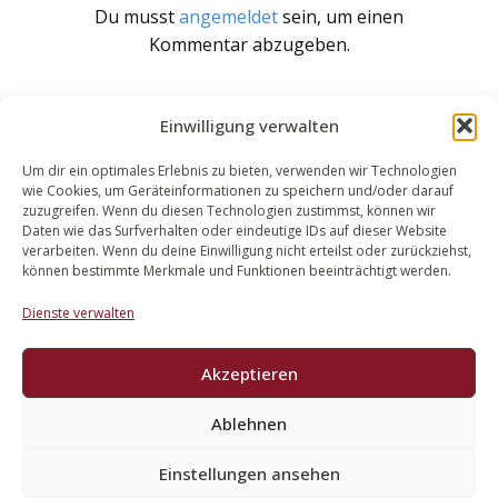
Du musst
angemeldet
sein, um einen
Kommentar abzugeben.
Einwilligung verwalten
Um dir ein optimales Erlebnis zu bieten, verwenden wir Technologien
wie Cookies, um Geräteinformationen zu speichern und/oder darauf
WALEK RECHTSANWÄLT​​E
zuzugreifen. Wenn du diesen Technologien zustimmst, können wir
Daten wie das Surfverhalten oder eindeutige IDs auf dieser Website
Bachstraße 13
verarbeiten. Wenn du deine Einwilligung nicht erteilst oder zurückziehst,
56727 Mayen
können bestimmte Merkmale und Funktionen beeinträchtigt werden.
02651 98 900
Dienste verwalten
info@walek-rechtsanwaelte.de
Akzeptieren
Ablehnen
Impressum
Datenschutz
Einstellungen ansehen