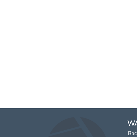
WA
Bac