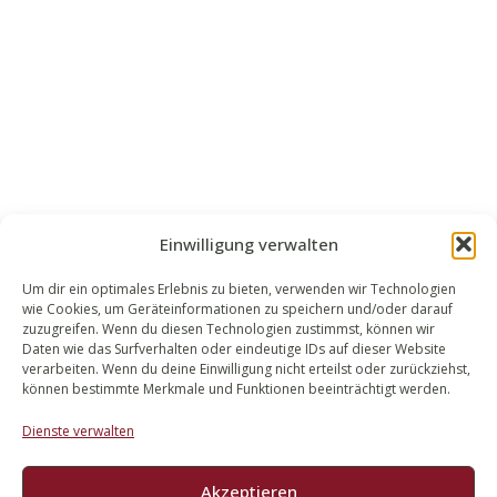
Einwilligung verwalten
Um dir ein optimales Erlebnis zu bieten, verwenden wir Technologien
wie Cookies, um Geräteinformationen zu speichern und/oder darauf
WALEK RECHTSANWÄLT​​E
zuzugreifen. Wenn du diesen Technologien zustimmst, können wir
Daten wie das Surfverhalten oder eindeutige IDs auf dieser Website
Bachstraße 13
verarbeiten. Wenn du deine Einwilligung nicht erteilst oder zurückziehst,
56727 Mayen
können bestimmte Merkmale und Funktionen beeinträchtigt werden.
02651 98 900
Dienste verwalten
info@walek-rechtsanwaelte.de
Akzeptieren