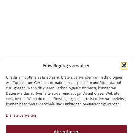
Einwilligung verwalten
Um dir ein optimales Erlebnis zu bieten, verwenden wir Technologien
wie Cookies, um Geräteinformationen zu speichern und/oder darauf
WALEK RECHTSANWÄLT​​E
zuzugreifen. Wenn du diesen Technologien zustimmst, können wir
Daten wie das Surfverhalten oder eindeutige IDs auf dieser Website
Bachstraße 13
verarbeiten. Wenn du deine Einwilligung nicht erteilst oder zurückziehst,
56727 Mayen
können bestimmte Merkmale und Funktionen beeinträchtigt werden.
02651 98 900
Dienste verwalten
info@walek-rechtsanwaelte.de
Akzeptieren