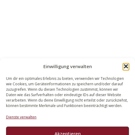
Einwilligung verwalten
Um dir ein optimales Erlebnis zu bieten, verwenden wir Technologien
wie Cookies, um Geräteinformationen zu speichern und/oder darauf
WALEK RECHTSANWÄLT​​E
zuzugreifen. Wenn du diesen Technologien zustimmst, können wir
Daten wie das Surfverhalten oder eindeutige IDs auf dieser Website
Bachstraße 13
verarbeiten. Wenn du deine Einwilligung nicht erteilst oder zurückziehst,
56727 Mayen
können bestimmte Merkmale und Funktionen beeinträchtigt werden.
02651 98 900
Dienste verwalten
info@walek-rechtsanwaelte.de
Akzeptieren