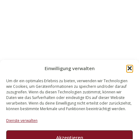
Einwilligung verwalten
Um dir ein optimales Erlebnis zu bieten, verwenden wir Technologien
wie Cookies, um Geräteinformationen zu speichern und/oder darauf
WALEK RECHTSANWÄLT​​E
zuzugreifen. Wenn du diesen Technologien zustimmst, können wir
Daten wie das Surfverhalten oder eindeutige IDs auf dieser Website
Bachstraße 13
verarbeiten. Wenn du deine Einwilligung nicht erteilst oder zurückziehst,
56727 Mayen
können bestimmte Merkmale und Funktionen beeinträchtigt werden.
02651 98 900
Dienste verwalten
info@walek-rechtsanwaelte.de
Akzeptieren