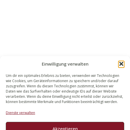
Einwilligung verwalten
Um dir ein optimales Erlebnis zu bieten, verwenden wir Technologien
wie Cookies, um Geräteinformationen zu speichern und/oder darauf
WALEK RECHTSANWÄLT​​E
zuzugreifen. Wenn du diesen Technologien zustimmst, können wir
Daten wie das Surfverhalten oder eindeutige IDs auf dieser Website
Bachstraße 13
verarbeiten. Wenn du deine Einwilligung nicht erteilst oder zurückziehst,
56727 Mayen
können bestimmte Merkmale und Funktionen beeinträchtigt werden.
02651 98 900
Dienste verwalten
info@walek-rechtsanwaelte.de
Akzeptieren