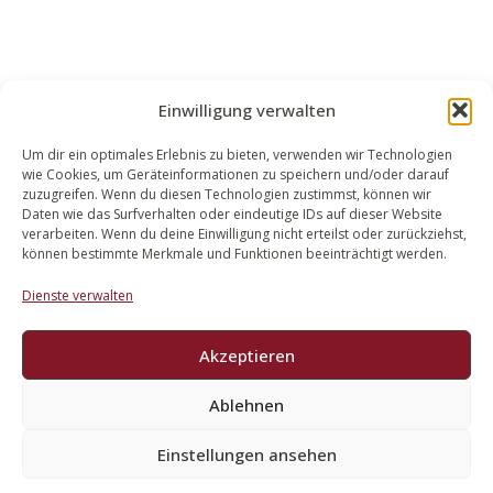
Einwilligung verwalten
Um dir ein optimales Erlebnis zu bieten, verwenden wir Technologien
wie Cookies, um Geräteinformationen zu speichern und/oder darauf
WALEK RECHTSANWÄLT​​E
zuzugreifen. Wenn du diesen Technologien zustimmst, können wir
Daten wie das Surfverhalten oder eindeutige IDs auf dieser Website
Bachstraße 13
verarbeiten. Wenn du deine Einwilligung nicht erteilst oder zurückziehst,
56727 Mayen
können bestimmte Merkmale und Funktionen beeinträchtigt werden.
02651 98 900
Dienste verwalten
info@walek-rechtsanwaelte.de
Akzeptieren
Ablehnen
Impressum
Datenschutz
Einstellungen ansehen