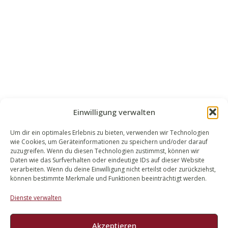
Einwilligung verwalten
Um dir ein optimales Erlebnis zu bieten, verwenden wir Technologien
wie Cookies, um Geräteinformationen zu speichern und/oder darauf
WALEK RECHTSANWÄLT​​E
zuzugreifen. Wenn du diesen Technologien zustimmst, können wir
Daten wie das Surfverhalten oder eindeutige IDs auf dieser Website
Bachstraße 13
verarbeiten. Wenn du deine Einwilligung nicht erteilst oder zurückziehst,
56727 Mayen
können bestimmte Merkmale und Funktionen beeinträchtigt werden.
02651 98 900
Dienste verwalten
info@walek-rechtsanwaelte.de
Akzeptieren