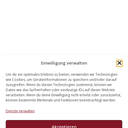
Einwilligung verwalten
Um dir ein optimales Erlebnis zu bieten, verwenden wir Technologien
wie Cookies, um Geräteinformationen zu speichern und/oder darauf
WALEK RECHTSANWÄLT​​E
zuzugreifen. Wenn du diesen Technologien zustimmst, können wir
Daten wie das Surfverhalten oder eindeutige IDs auf dieser Website
Bachstraße 13
verarbeiten. Wenn du deine Einwilligung nicht erteilst oder zurückziehst,
56727 Mayen
können bestimmte Merkmale und Funktionen beeinträchtigt werden.
02651 98 900
Dienste verwalten
info@walek-rechtsanwaelte.de
Akzeptieren