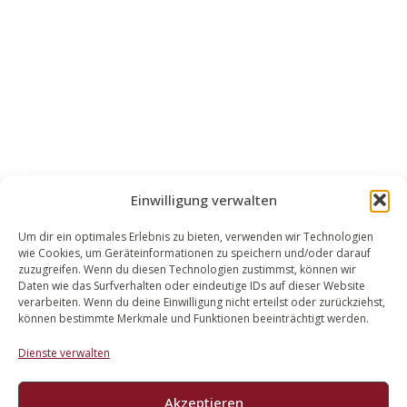
Einwilligung verwalten
Um dir ein optimales Erlebnis zu bieten, verwenden wir Technologien
wie Cookies, um Geräteinformationen zu speichern und/oder darauf
WALEK RECHTSANWÄLT​​E
zuzugreifen. Wenn du diesen Technologien zustimmst, können wir
Daten wie das Surfverhalten oder eindeutige IDs auf dieser Website
Bachstraße 13
verarbeiten. Wenn du deine Einwilligung nicht erteilst oder zurückziehst,
56727 Mayen
können bestimmte Merkmale und Funktionen beeinträchtigt werden.
02651 98 900
Dienste verwalten
info@walek-rechtsanwaelte.de
Akzeptieren