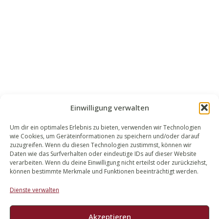
Einwilligung verwalten
Um dir ein optimales Erlebnis zu bieten, verwenden wir Technologien
wie Cookies, um Geräteinformationen zu speichern und/oder darauf
WALEK RECHTSANWÄLT​​E
zuzugreifen. Wenn du diesen Technologien zustimmst, können wir
Daten wie das Surfverhalten oder eindeutige IDs auf dieser Website
Bachstraße 13
verarbeiten. Wenn du deine Einwilligung nicht erteilst oder zurückziehst,
56727 Mayen
können bestimmte Merkmale und Funktionen beeinträchtigt werden.
02651 98 900
Dienste verwalten
info@walek-rechtsanwaelte.de
Akzeptieren