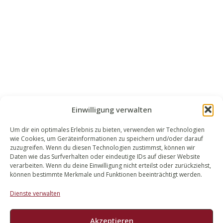
Einwilligung verwalten
Um dir ein optimales Erlebnis zu bieten, verwenden wir Technologien
wie Cookies, um Geräteinformationen zu speichern und/oder darauf
WALEK RECHTSANWÄLT​​E
zuzugreifen. Wenn du diesen Technologien zustimmst, können wir
Daten wie das Surfverhalten oder eindeutige IDs auf dieser Website
Bachstraße 13
verarbeiten. Wenn du deine Einwilligung nicht erteilst oder zurückziehst,
56727 Mayen
können bestimmte Merkmale und Funktionen beeinträchtigt werden.
02651 98 900
Dienste verwalten
info@walek-rechtsanwaelte.de
Akzeptieren