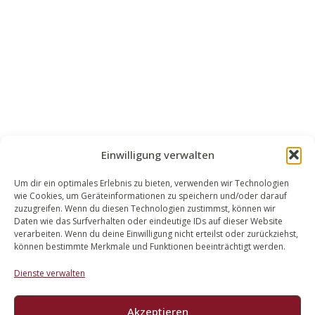
Einwilligung verwalten
Um dir ein optimales Erlebnis zu bieten, verwenden wir Technologien
wie Cookies, um Geräteinformationen zu speichern und/oder darauf
WALEK RECHTSANWÄLT​​E
zuzugreifen. Wenn du diesen Technologien zustimmst, können wir
Daten wie das Surfverhalten oder eindeutige IDs auf dieser Website
Bachstraße 13
verarbeiten. Wenn du deine Einwilligung nicht erteilst oder zurückziehst,
56727 Mayen
können bestimmte Merkmale und Funktionen beeinträchtigt werden.
02651 98 900
Dienste verwalten
info@walek-rechtsanwaelte.de
Akzeptieren