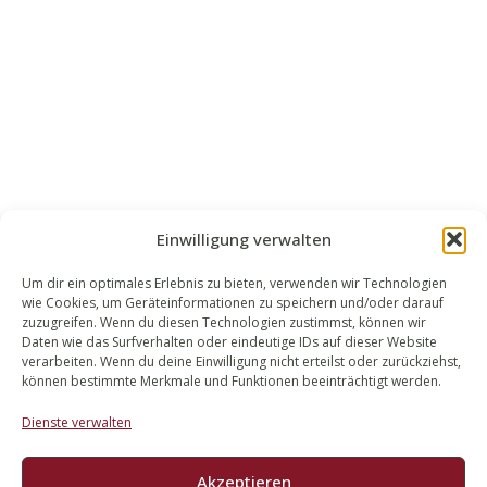
Einwilligung verwalten
Um dir ein optimales Erlebnis zu bieten, verwenden wir Technologien
wie Cookies, um Geräteinformationen zu speichern und/oder darauf
WALEK RECHTSANWÄLT​​E
zuzugreifen. Wenn du diesen Technologien zustimmst, können wir
Daten wie das Surfverhalten oder eindeutige IDs auf dieser Website
Bachstraße 13
verarbeiten. Wenn du deine Einwilligung nicht erteilst oder zurückziehst,
56727 Mayen
können bestimmte Merkmale und Funktionen beeinträchtigt werden.
02651 98 900
Dienste verwalten
info@walek-rechtsanwaelte.de
Akzeptieren