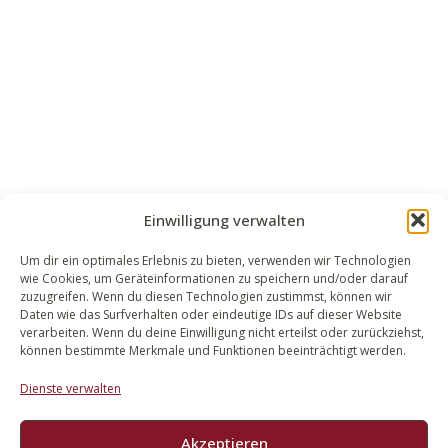
Einwilligung verwalten
Um dir ein optimales Erlebnis zu bieten, verwenden wir Technologien
wie Cookies, um Geräteinformationen zu speichern und/oder darauf
WALEK RECHTSANWÄLT​​E
zuzugreifen. Wenn du diesen Technologien zustimmst, können wir
Daten wie das Surfverhalten oder eindeutige IDs auf dieser Website
Bachstraße 13
verarbeiten. Wenn du deine Einwilligung nicht erteilst oder zurückziehst,
56727 Mayen
können bestimmte Merkmale und Funktionen beeinträchtigt werden.
02651 98 900
Dienste verwalten
info@walek-rechtsanwaelte.de
Akzeptieren