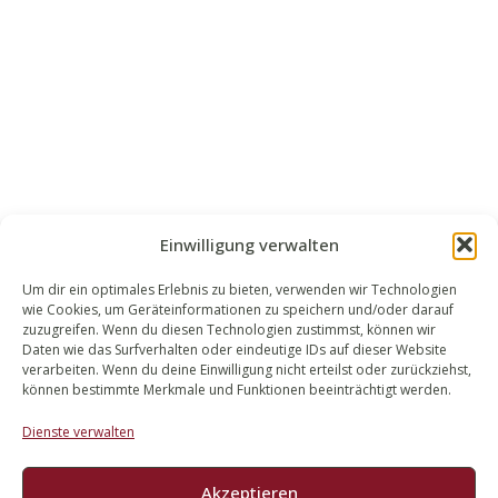
Einwilligung verwalten
Um dir ein optimales Erlebnis zu bieten, verwenden wir Technologien
wie Cookies, um Geräteinformationen zu speichern und/oder darauf
WALEK RECHTSANWÄLT​​E
zuzugreifen. Wenn du diesen Technologien zustimmst, können wir
Daten wie das Surfverhalten oder eindeutige IDs auf dieser Website
Bachstraße 13
verarbeiten. Wenn du deine Einwilligung nicht erteilst oder zurückziehst,
56727 Mayen
können bestimmte Merkmale und Funktionen beeinträchtigt werden.
02651 98 900
Dienste verwalten
info@walek-rechtsanwaelte.de
Akzeptieren