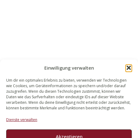
Einwilligung verwalten
Um dir ein optimales Erlebnis zu bieten, verwenden wir Technologien
wie Cookies, um Geräteinformationen zu speichern und/oder darauf
WALEK RECHTSANWÄLT​​E
zuzugreifen. Wenn du diesen Technologien zustimmst, können wir
Daten wie das Surfverhalten oder eindeutige IDs auf dieser Website
Bachstraße 13
verarbeiten. Wenn du deine Einwilligung nicht erteilst oder zurückziehst,
56727 Mayen
können bestimmte Merkmale und Funktionen beeinträchtigt werden.
02651 98 900
Dienste verwalten
info@walek-rechtsanwaelte.de
Akzeptieren