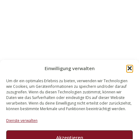
Einwilligung verwalten
Um dir ein optimales Erlebnis zu bieten, verwenden wir Technologien
wie Cookies, um Geräteinformationen zu speichern und/oder darauf
WALEK RECHTSANWÄLT​​E
zuzugreifen. Wenn du diesen Technologien zustimmst, können wir
Daten wie das Surfverhalten oder eindeutige IDs auf dieser Website
Bachstraße 13
verarbeiten. Wenn du deine Einwilligung nicht erteilst oder zurückziehst,
56727 Mayen
können bestimmte Merkmale und Funktionen beeinträchtigt werden.
02651 98 900
Dienste verwalten
info@walek-rechtsanwaelte.de
Akzeptieren