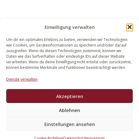
Einwilligung verwalten
Um dir ein optimales Erlebnis zu bieten, verwenden wir Technologien
wie Cookies, um Geräteinformationen zu speichern und/oder darauf
WALEK RECHTSANWÄLT​​E
zuzugreifen. Wenn du diesen Technologien zustimmst, können wir
Daten wie das Surfverhalten oder eindeutige IDs auf dieser Website
Bachstraße 13
verarbeiten. Wenn du deine Einwilligung nicht erteilst oder zurückziehst,
56727 Mayen
können bestimmte Merkmale und Funktionen beeinträchtigt werden.
02651 98 900
Dienste verwalten
info@walek-rechtsanwaelte.de
Akzeptieren
Ablehnen
Impressum
Datenschutz
Einstellungen ansehen
Cookie-Richtlinie
Datenschutz
Impressum