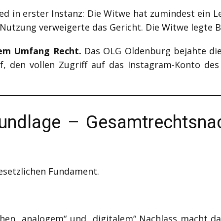
d in erster Instanz: Die Witwe hat zumindest ein Le
 Nutzung verweigerte das Gericht. Die Witwe legte B
lem Umfang Recht.
Das OLG Oldenburg bejahte di
, den vollen Zugriff auf das Instagram-Konto des
Grundlage – Gesamtrechtsnac
gesetzlichen Fundament.
chen „analogem“ und „digitalem“ Nachlass macht das