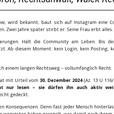
ow, wird bekannt, baut sich auf Instagram eine 
en. Zwei Jahre später stirbt er. Seine Frau erbt alle
innerungen. Hält die Community am Leben. Bis d
zt. Ab diesem Moment: kein Login, kein Posting, 
h einem langen Rechtsweg – vollumfänglich Recht.
at mit Urteil vom
30. Dezember 2024
(Az. 13 U 116
ht nur lesen – sie dürfen ihn auch aktiv wei
recht gedeckt.
en Konsequenzen. Denn fast jeder Mensch hinterläss
e wenigsten haben geregelt, was damit nach ihrem T