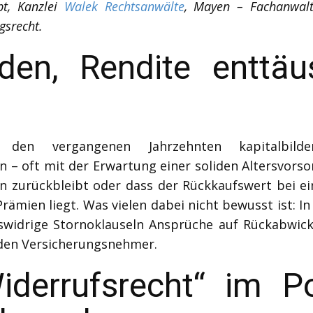
pt, Kanzlei
Walek Rechtsanwälte
, Mayen – Fachanwalt 
gsrecht.
nden, Rendite enttä
den vergangenen Jahrzehnten kapitalbilde
– oft mit der Erwartung einer soliden Altersvorsorge
n zurückbleibt oder dass der Rückkaufswert bei ei
mien liegt. Was vielen dabei nicht bewusst ist: In 
swidrige Stornoklauseln Ansprüche auf Rückabwic
r den Versicherungsnehmer.
derrufsrecht“ im P