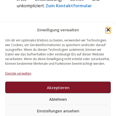
unkompliziert:
Zum Kontaktformular
Einwilligung verwalten
Um dir ein optimales Erlebnis zu bieten, verwenden wir Technologien
wie Cookies, um Geräteinformationen zu speichern und/oder darauf
WALEK RECHTSANWÄLT​​E
zuzugreifen. Wenn du diesen Technologien zustimmst, können wir
Daten wie das Surfverhalten oder eindeutige IDs auf dieser Website
Bachstraße 13
verarbeiten. Wenn du deine Einwilligung nicht erteilst oder zurückziehst,
56727 Mayen
können bestimmte Merkmale und Funktionen beeinträchtigt werden.
02651 98 900
Dienste verwalten
info@walek-rechtsanwaelte.de
Akzeptieren
Ablehnen
Impressum
Datenschutz
Einstellungen ansehen