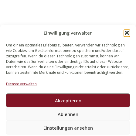
Einwilligung verwalten
Um dir ein optimales Erlebnis zu bieten, verwenden wir Technologien
wie Cookies, um Geräteinformationen zu speichern und/oder darauf
WALEK RECHTSANWÄLT​​E
zuzugreifen. Wenn du diesen Technologien zustimmst, können wir
Daten wie das Surfverhalten oder eindeutige IDs auf dieser Website
Bachstraße 13
verarbeiten. Wenn du deine Einwilligung nicht erteilst oder zurückziehst,
56727 Mayen
können bestimmte Merkmale und Funktionen beeinträchtigt werden.
02651 98 900
Dienste verwalten
info@walek-rechtsanwaelte.de
Akzeptieren
Ablehnen
Impressum
Datenschutz
Einstellungen ansehen