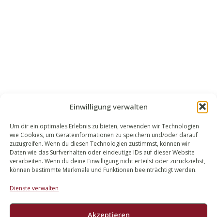
Einwilligung verwalten
Um dir ein optimales Erlebnis zu bieten, verwenden wir Technologien
wie Cookies, um Geräteinformationen zu speichern und/oder darauf
WALEK RECHTSANWÄLT​​E
zuzugreifen. Wenn du diesen Technologien zustimmst, können wir
Daten wie das Surfverhalten oder eindeutige IDs auf dieser Website
Bachstraße 13
verarbeiten. Wenn du deine Einwilligung nicht erteilst oder zurückziehst,
56727 Mayen
können bestimmte Merkmale und Funktionen beeinträchtigt werden.
02651 98 900
Dienste verwalten
info@walek-rechtsanwaelte.de
Akzeptieren