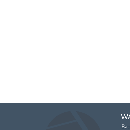
WA
Bac