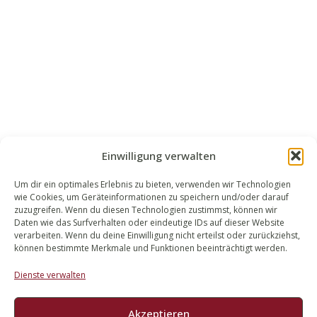
Einwilligung verwalten
Um dir ein optimales Erlebnis zu bieten, verwenden wir Technologien
wie Cookies, um Geräteinformationen zu speichern und/oder darauf
WALEK RECHTSANWÄLT​​E
zuzugreifen. Wenn du diesen Technologien zustimmst, können wir
Daten wie das Surfverhalten oder eindeutige IDs auf dieser Website
Bachstraße 13
verarbeiten. Wenn du deine Einwilligung nicht erteilst oder zurückziehst,
56727 Mayen
können bestimmte Merkmale und Funktionen beeinträchtigt werden.
02651 98 900
Dienste verwalten
info@walek-rechtsanwaelte.de
Akzeptieren